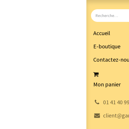
Accueil
E-boutique
Contactez-no
Mon panier
͏
01 41 40 9
client@gau