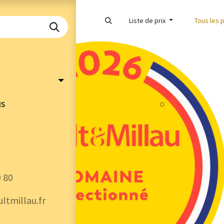
Liste de prix
Tous les 
us
9 80
ltmillau.fr