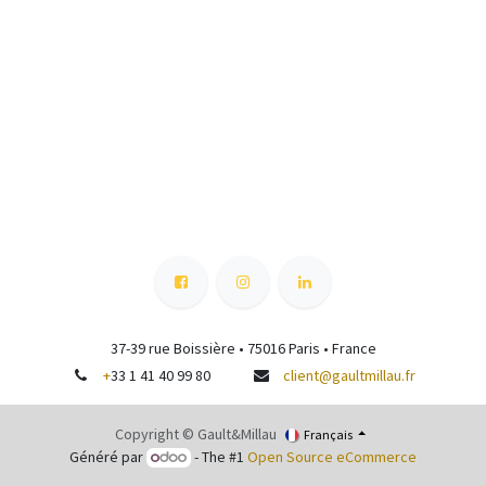
37-39 rue Boissière • 75016 Paris • France
+
33 1 41 40 99 80
client@gaultmillau.fr
Copyright © Gault&Millau
Français
Généré par
- The #1
Open Source eCommerce