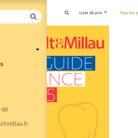
Liste de prix
Tous les 
us
9 80
ltmillau.fr