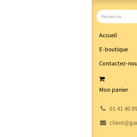
Accueil
E-boutique
Contactez-no
Mon panier
͏
01 41 40 9
client@gau