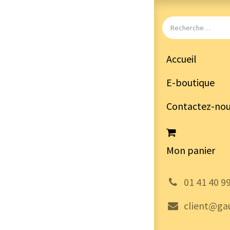
Accueil
E-boutique
Contactez-no
Mon panier
͏
01 41 40 9
client@gau