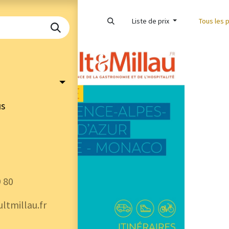
Liste de prix
Tous les 
us
9 80
ltmillau.fr