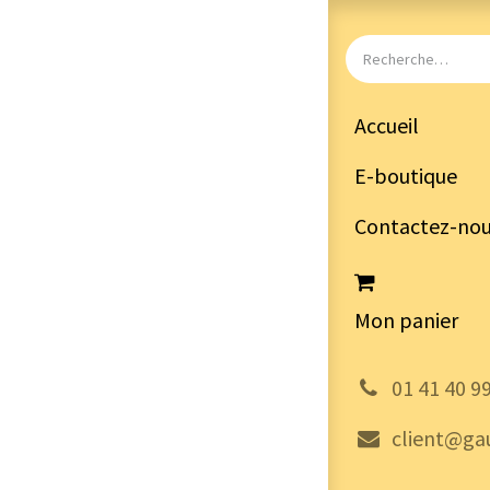
Accueil
E-boutique
Contactez-no
Mon panier
͏
01 41 40 9
client@gau