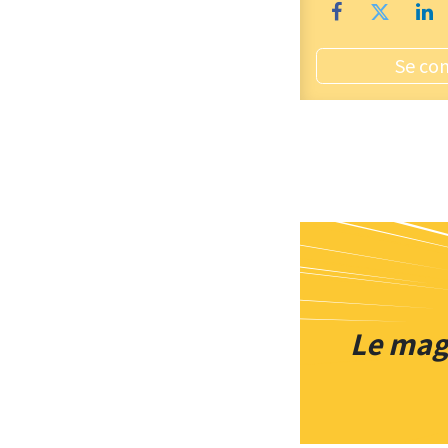
Se co
Le maga