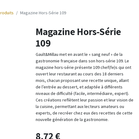
produits
Magazine Hors-Série 109
Magazine Hors-Série
109
Gault&Millau met en avant le « sang neuf » de la
gastronomie française dans son hors-série 109. Le
magazine hors-série présente 109 chef(fe)s qui ont
ouvert leur restaurant au cours des 18 derniers
mois, chacun proposant une recette unique, allant
de l’entrée au dessert, et adaptée à différents
niveaux de difficulté (facile, intermédiaire, expert).
Ces créations reflètent leur passion e​t leur vision de
la cuisine, permettant aux lecteurs amateurs ou
experts, de recréer chez eux des recettes de cette
nouvelle génération de la gastronomie.
8,72
€