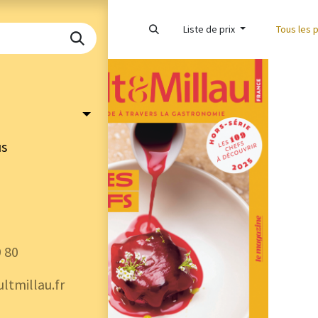
Liste de prix
Tous les 
Épuisé
us
9 80
ltmillau.fr