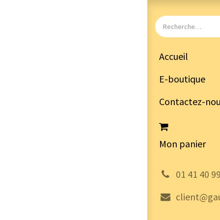
Accueil
E-boutique
Contactez-no
Mon panier
͏
01 41 40 9
client@gau