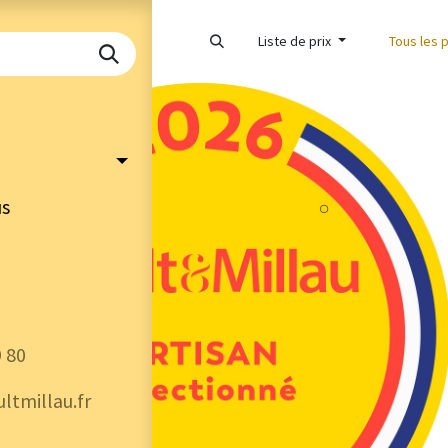
Liste de prix
Tous les 
us
9 80
ltmillau.fr