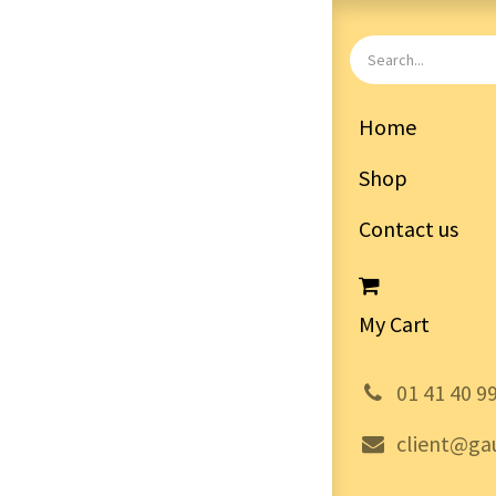
Home
Shop
Contact us
My Cart
͏
01 41 40 9
client@gau