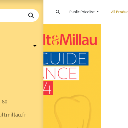
Public Pricelist
All Produ
9 80
ltmillau.fr